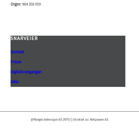
Orgnr:
984 358 059
SNARVEIER
Kontakt
Presse
Digitalovergangen
Arkiv
@Norges televisjon AS (NTV) | Utviklet av: Netpower AS