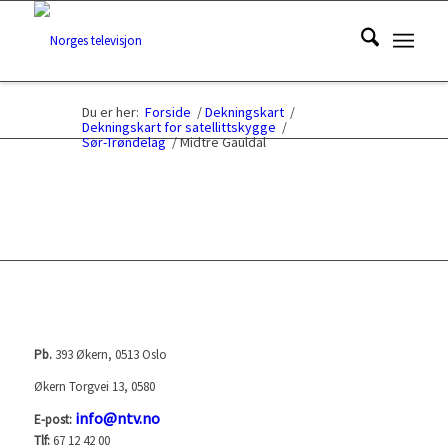
Du er her:
Forside
/
Dekningskart
/
Dekningskart for satellittskygge
/
Sør-Trøndelag
/
Midtre Gauldal
NORGES TELEVISJON AS (NTV)
Pb.
393 Økern, 0513 Oslo
Økern Torgvei 13, 0580
info@ntv.no
E-post:
Tlf:
67 12 42 00