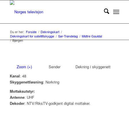
Du er her:
Forside
/
Dekningskart
/
Dekningskart for satellittskygge
/
Sør-Trøndelag
/
Midtre Gauldal
/
Bjørgen
Zoom (+)
Sender
Dekning i skyggenett
Kanal
: 48
Skyggenettløsning
: Norkring
Mottaksutstyr:
Antenne
: UHF
Dekoder
: NTV/RiksTV-godkjent digital mottaker.