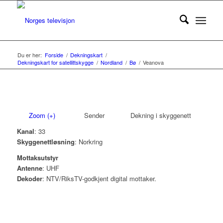
Du er her:
Forside
/
Dekningskart
/
Dekningskart for satellittskygge
/
Nordland
/
Bø
/
Veanova
Zoom (+)
Sender
Dekning i skyggenett
Kanal
: 33
Skyggenettløsning
: Norkring
Mottaksutstyr
Antenne
: UHF
Dekoder
: NTV/RiksTV-godkjent digital mottaker.