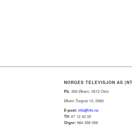
NORGES TELEVISJON AS (NT
Pb.
393 Økern, 0513 Oslo
Økern Torgvei 13, 0580
E-post:
info@ntv.no
Tlf:
67 12 42 00
Orgnr:
984 358 059