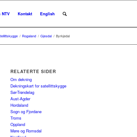
 NTV
Kontakt
English
tellittskygge
/
Rogaland
/
Gjesdal
/
Byrkjedal
RELATERTE SIDER
Om dekning
Dekningskart for satellittskygge
Sør-Trøndelag
Aust-Agder
Hordaland
Sogn og Fjordane
Troms
Oppland
Møre og Romsdal