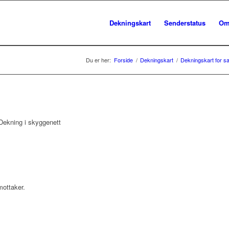
Dekningskart
Senderstatus
Om
Du er her:
Forside
/
Dekningskart
/
Dekningskart for sa
ekning i skyggenett
mottaker.