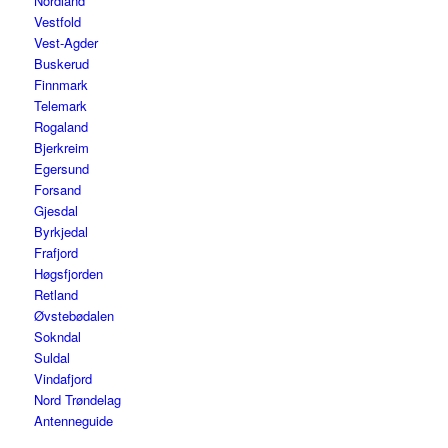
Nordland
Vestfold
Vest-Agder
Buskerud
Finnmark
Telemark
Rogaland
Bjerkreim
Egersund
Forsand
Gjesdal
Byrkjedal
Frafjord
Høgsfjorden
Retland
Øvstebødalen
Sokndal
Suldal
Vindafjord
Nord Trøndelag
Antenneguide