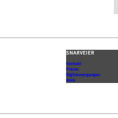
 (NTV)
SNARVEIER
Kontakt
Presse
Digitalovergangen
Arkiv