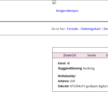
Du er her:
Forside
/
Dekningskart
/
De
Zoom (+)
Sender
De
Kanal
: 48
Skyggenettløsning
: Norkring
Mottaksutstyr
Antenne
: UHF
Dekoder
: NTV/RiksTV-godkjent digital