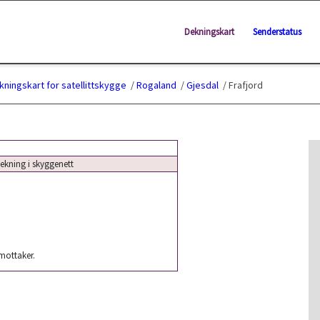
Dekningskart
Senderstatus
kningskart for satellittskygge
/
Rogaland
/
Gjesdal
/
Frafjord
kning i skyggenett
 mottaker.