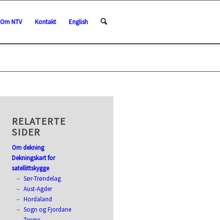
Om NTV
Kontakt
English
RELATERTE
SIDER
Om dekning
Dekningskart for
satellittskygge
Sør-Trøndelag
Aust-Agder
Hordaland
Sogn og Fjordane
Troms