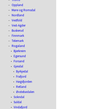
Oppland
Møre og Romsdal
Nordland
Vestfold
Vest-Agder
Buskerud
Finnmark
Telemark
Rogaland
Bjerkreim
Egersund
Forsand
Gjesdal
Byrkjedal
Frafjord
Høgsfjorden
Retland
Øvstebødalen
Sokndal
Suldal
Vindafjord