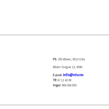
NORGES TELEVISJON AS
Pb.
393 Økern, 0513 Oslo
Økern Torgvei 13, 0580
info@ntv.no
E-post:
Tlf:
67 12 42 00
Orgnr:
984 358 059