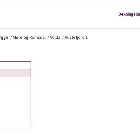
Dekningska
kygge
/
Møre og Romsdal
/
Volda
/
Austefjord 1