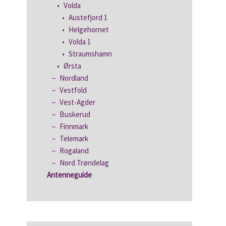
Volda
Austefjord 1
Helgehornet
Volda 1
Straumshamn
Ørsta
Nordland
Vestfold
Vest-Agder
Buskerud
Finnmark
Telemark
Rogaland
Nord Trøndelag
Antenneguide