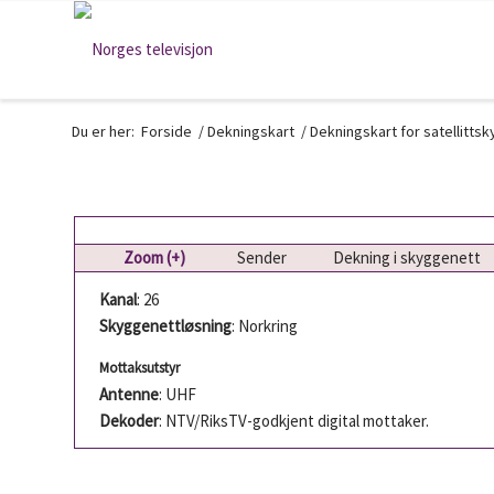
Du er her:
Forside
/
Dekningskart
/
Dekningskart for satellitts
Zoom (+)
Sender
Dekning i skyggenett
Kanal
: 26
Skyggenettløsning
: Norkring
Mottaksutstyr
Antenne
: UHF
Dekoder
: NTV/RiksTV-godkjent digital mottaker.