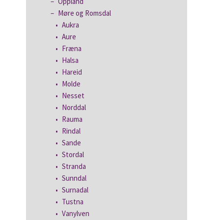
Oppland
Møre og Romsdal
Aukra
Aure
Fræna
Halsa
Hareid
Molde
Nesset
Norddal
Rauma
Rindal
Sande
Stordal
Stranda
Sunndal
Surnadal
Tustna
Vanylven