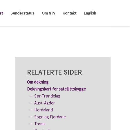
rt
Senderstatus
Om NTV
Kontakt
English
RELATERTE SIDER
Om dekning
Dekningskart for satellittskygge
Sør-Trøndelag
Aust-Agder
Hordaland
Sogn og Fjordane
Troms