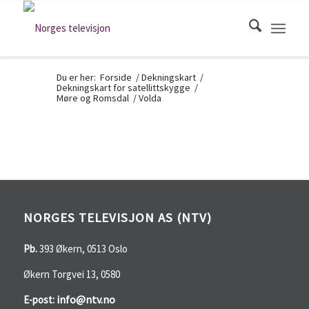
Du er her:
Forside
/
Dekningskart
/
Dekningskart for satellittskygge
/
Møre og Romsdal
/
Volda
NORGES TELEVISJON AS (NTV)
Pb.
393 Økern, 0513 Oslo
Økern Torgvei 13, 0580
info@ntv.no
E-post: