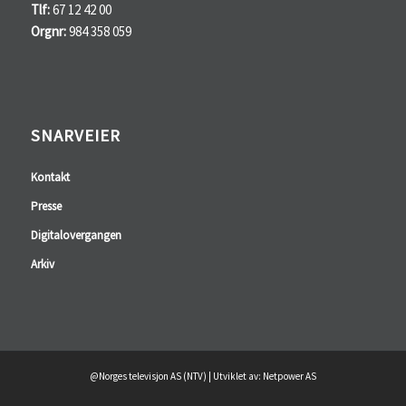
Tlf:
67 12 42 00
Orgnr:
984 358 059
SNARVEIER
Kontakt
Presse
Digitalovergangen
Arkiv
@Norges televisjon AS (NTV) | Utviklet av: Netpower AS