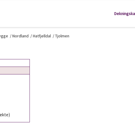
Dekningska
kygge
/
Nordland
/
Hatfjelldal
/
Tjolmen
rekte)