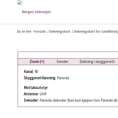
Du er her:
Forside
/
Dekningskart
/
Dekningskart for satellitts
Zoom (+)
Sender
Dekning i skyggenett
Kanal
: 40
Skyggenettløsning
: Paneda
Mottaksutstyr
Antenne
: UHF
Dekoder
: Paneda-dekoder (kan kun kjøpes hos Paneda di