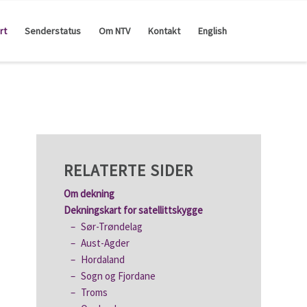
rt
Senderstatus
Om NTV
Kontakt
English
RELATERTE SIDER
Om dekning
Dekningskart for satellittskygge
Sør-Trøndelag
Aust-Agder
Hordaland
Sogn og Fjordane
Troms