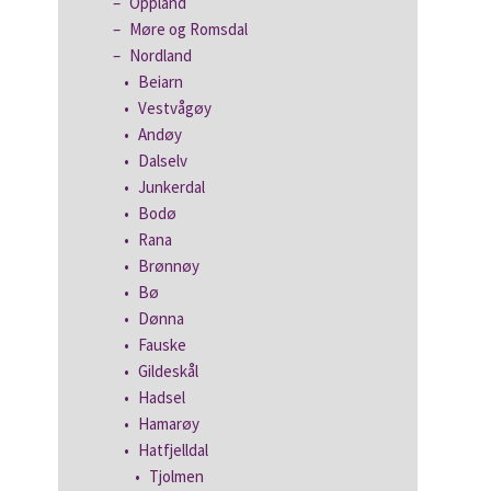
Oppland
Møre og Romsdal
Nordland
Beiarn
Vestvågøy
Andøy
Dalselv
Junkerdal
Bodø
Rana
Brønnøy
Bø
Dønna
Fauske
Gildeskål
Hadsel
Hamarøy
Hatfjelldal
Tjolmen