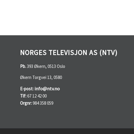
NORGES TELEVISJON AS (NTV)
Pb.
393 Økern, 0513 Oslo
Økern Torgvei 13, 0580
info@ntv.no
E-post:
Tlf:
67 12 42 00
Orgnr:
984 358 059