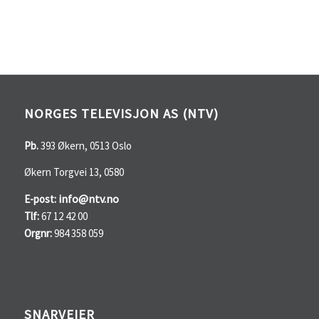
NORGES TELEVISJON AS (NTV)
Pb.
393 Økern, 0513 Oslo
Økern Torgvei 13, 0580
info@ntv.no
E-post:
Tlf:
67 12 42 00
Orgnr:
984 358 059
SNARVEIER