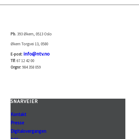
NORGES TELEVISJON AS (NTV)
Pb.
393 Økern, 0513 Oslo
Økern Torgvei 13, 0580
info@ntv.no
E-post:
Tlf:
67 12 42 00
Orgnr:
984 358 059
SNARVEIER
Kontakt
Presse
Digitalovergangen