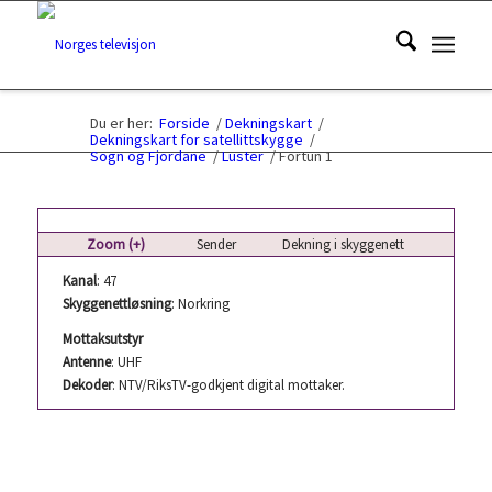
Du er her:
Forside
/
Dekningskart
/
Dekningskart for satellittskygge
/
Sogn og Fjordane
/
Luster
/
Fortun 1
Zoom (+)
Sender
Dekning i skyggenett
Kanal
: 47
Skyggenettløsning
: Norkring
Mottaksutstyr
Antenne
: UHF
Dekoder
: NTV/RiksTV-godkjent digital mottaker.