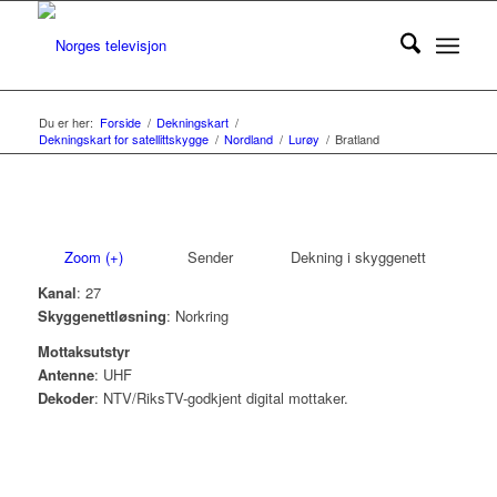
Du er her:
Forside
/
Dekningskart
/
Dekningskart for satellittskygge
/
Nordland
/
Lurøy
/
Bratland
Zoom (+)
Sender
Dekning i skyggenett
Kanal
: 27
Skyggenettløsning
: Norkring
Mottaksutstyr
Antenne
: UHF
Dekoder
: NTV/RiksTV-godkjent digital mottaker.