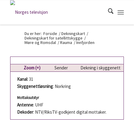
Du er her:
Forside
/
Dekningskart
/
Dekningskart for satellittskygge
/
Møre og Romsdal
/
Rauma
/
Innfjorden
Zoom (+)
Sender
Dekning i skyggenett
Kanal
: 31
Skyggenettløsning
: Norkring
Mottaksutstyr
Antenne
: UHF
Dekoder
: NTV/RiksTV-godkjent digital mottaker.