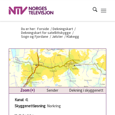
Du er her:
Forside
/
Dekningskart
/
Dekningskart for satellittskygge
/
Sogn og Fjordane
/
Jølster
/
Klakegg
Zoom (+)
Sender
Dekning i skyggenett
Kanal
: 41
Skyggenettløsning
: Norkring