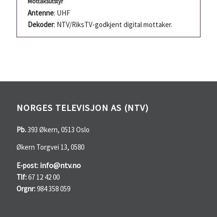
Mottaksutstyr
Antenne
: UHF
Dekoder
: NTV/RiksTV-godkjent digital mottaker.
NORGES TELEVISJON AS (NTV)
Pb.
393 Økern, 0513 Oslo
Økern Torgvei 13, 0580
info@ntv.no
E-post:
Tlf:
67 12 42 00
Orgnr:
984 358 059