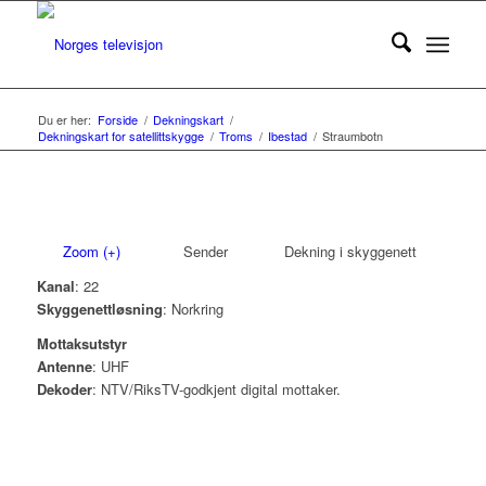
Du er her:
Forside
/
Dekningskart
/
Dekningskart for satellittskygge
/
Troms
/
Ibestad
/
Straumbotn
Zoom (+)
Sender
Dekning i skyggenett
Kanal
: 22
Skyggenettløsning
: Norkring
Mottaksutstyr
Antenne
: UHF
Dekoder
: NTV/RiksTV-godkjent digital mottaker.