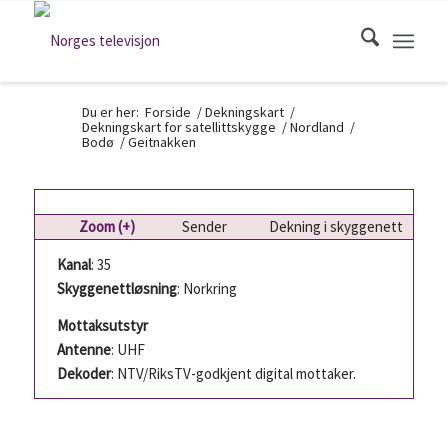
Du er her:
Forside
/
Dekningskart
/
Dekningskart for satellittskygge
/
Nordland
/
Bodø
/
Geitnakken
Zoom (+)
Sender
Dekning i skyggenett
Kanal
: 35
Skyggenettløsning
: Norkring
Mottaksutstyr
Antenne
: UHF
Dekoder
: NTV/RiksTV-godkjent digital mottaker.