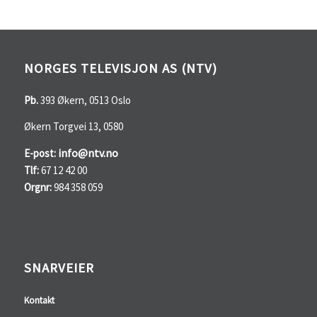
NORGES TELEVISJON AS (NTV)
Pb.
393 Økern, 0513 Oslo
Økern Torgvei 13, 0580
info@ntv.no
E-post:
Tlf:
67 12 42 00
Orgnr:
984 358 059
SNARVEIER
Kontakt