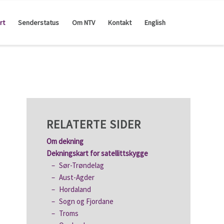
rt
Senderstatus
Om NTV
Kontakt
English
RELATERTE SIDER
Om dekning
Dekningskart for satellittskygge
Sør-Trøndelag
Aust-Agder
Hordaland
Sogn og Fjordane
Troms