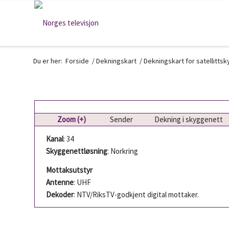
Du er her:
Forside
/
Dekningskart
/
Dekningskart for satellitts
Zoom (+)
Sender
Dekning i skyggenett
Kanal
: 34
Skyggenettløsning
: Norkring
Mottaksutstyr
Antenne
: UHF
Dekoder
: NTV/RiksTV-godkjent digital mottaker.