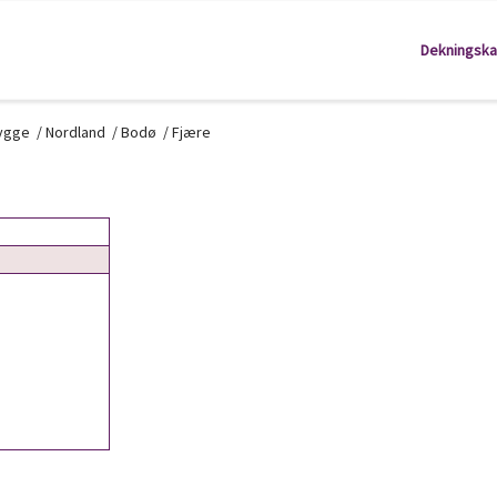
Dekningska
kygge
/
Nordland
/
Bodø
/
Fjære