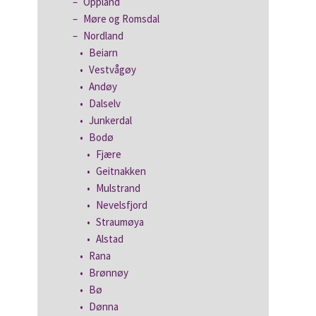
Oppland
Møre og Romsdal
Nordland
Beiarn
Vestvågøy
Andøy
Dalselv
Junkerdal
Bodø
Fjære
Geitnakken
Mulstrand
Nevelsfjord
Straumøya
Alstad
Rana
Brønnøy
Bø
Dønna