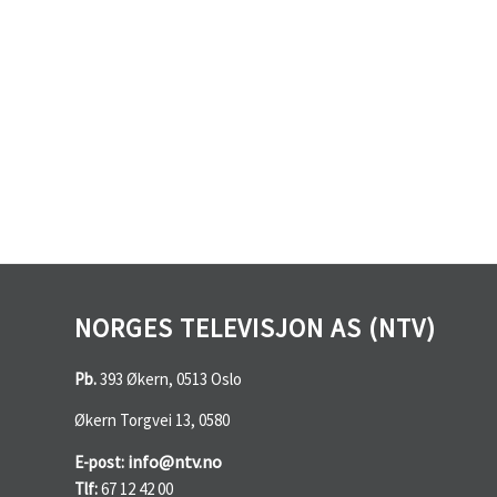
NORGES TELEVISJON AS (NTV)
Pb.
393 Økern, 0513 Oslo
Økern Torgvei 13, 0580
info@ntv.no
E-post:
Tlf:
67 12 42 00