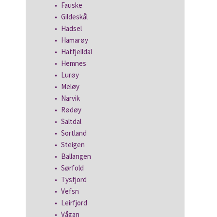
Fauske
Gildeskål
Hadsel
Hamarøy
Hatfjelldal
Hemnes
Lurøy
Meløy
Narvik
Rødøy
Saltdal
Sortland
Steigen
Ballangen
Sørfold
Tysfjord
Vefsn
Leirfjord
Vågan