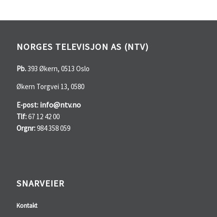
NORGES TELEVISJON AS (NTV)
Pb.
393 Økern, 0513 Oslo
Økern Torgvei 13, 0580
info@ntv.no
E-post:
Tlf:
67 12 42 00
Orgnr:
984 358 059
SNARVEIER
Kontakt