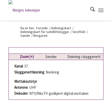
Du er her:
Forside
/
Dekningskart
/
Dekningskart for satellittskygge
/
Vestfold
/
Sande
/
Borgaren
Zoom (+)
Sender
Dekning i skyggenett
Kanal
: 37
Skyggenettløsning
: Norkring
Mottaksutstyr
Antenne
: UHF
Dekoder
: NTV/RiksTV-godkjent digital mottaker.