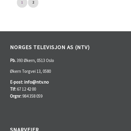
1
2
NORGES TELEVISJON AS (NTV)
Pb.
393 Økern, 0513 Oslo
Økern Torgvei 13, 0580
info@ntv.no
E-post:
Tlf:
67 12 42 00
Orgnr:
984 358 059
SNARVEIER