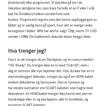
(interlaced) eller progressivt. Vi skal ikke gå inn i de
tekniske detaljene her, men bare fortelle at en P eller I står
bak for å indikere hvilken senderform som
brukes. Progressivt regnes som den beste oppbyggingen av
bildet og er særlig best på sport, hvor det er mange raske
bevegelser i bildet. NRK har derfor valgt 720p, mens TV 2 HD
sender i 1080i. Din bakkenett dekoder klarer begge deler.
Hva trenger jeg?
Først av alt trenger du en flatskjerm, og en som er merket
“HD-Ready”. Du trenger ikke en tv med “Full HD”, men i
dag er omtrent alle nye skjermer det. Hvis du ikke har en tv
med innebygget dekoder, trenger du også en HDMI-kabel
mellom dekoderen og fjernsynet. Den er tynnere og
har mindre kontakter enn SCART-kabelen som fulgte med
dekoderen. En HDMI kabel trenger ikke koste mer enn en
hundrelapp eller to og kan kjøpes i alle tv-butikkker, og
erstatter SCART-kabelen.