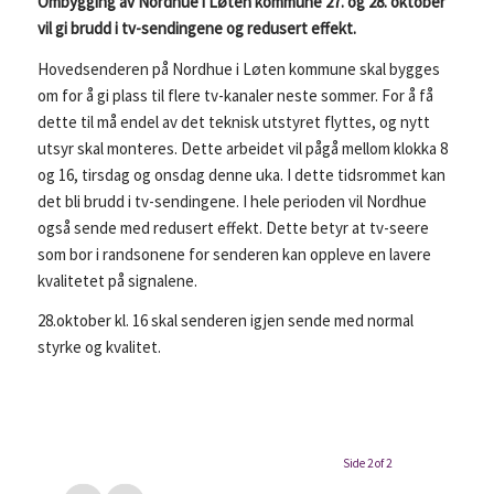
Ombygging av Nordhue i Løten kommune 27. og 28. oktober
vil gi brudd i tv-sendingene og redusert effekt.
Hovedsenderen på Nordhue i Løten kommune skal bygges
om for å gi plass til flere tv-kanaler neste sommer. For å få
dette til må endel av det teknisk utstyret flyttes, og nytt
utsyr skal monteres. Dette arbeidet vil pågå mellom klokka 8
og 16, tirsdag og onsdag denne uka. I dette tidsrommet kan
det bli brudd i tv-sendingene. I hele perioden vil Nordhue
også sende med redusert effekt. Dette betyr at tv-seere
som bor i randsonene for senderen kan oppleve en lavere
kvalitetet på signalene.
28.oktober kl. 16 skal senderen igjen sende med normal
styrke og kvalitet.
Side 2 of 2