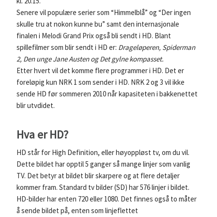
kl. 20.15.
Senere vil populære serier som “Himmelblå” og “Der ingen
skulle tru at nokon kunne bu” samt den internasjonale
finalen i Melodi Grand Prix også bli sendt i HD. Blant
spillefilmer som blir sendt i HD er:
Drageløperen, Spiderman
2, Den unge Jane Austen og Det gylne kompasset.
Etter hvert vil det komme flere programmer i HD. Det er
foreløpig kun NRK 1 som sender i HD. NRK 2 og 3 vil ikke
sende HD før sommeren 2010 når kapasiteten i bakkenettet
blir utvdidet.
Hva er HD?
HD står for High Definition, eller høyoppløst tv, om du vil.
Dette bildet har opptil 5 ganger så mange linjer som vanlig
TV. Det betyr at bildet blir skarpere og at flere detaljer
kommer fram. Standard tv bilder (SD) har 576 linjer i bildet.
HD-bilder har enten 720 eller 1080. Det finnes også to måter
å sende bildet på, enten som linjeflettet