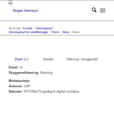
Du er her:
Forside
/
Dekningskart
/
Dekningskart for satellittskygge
/
Troms
/
Berg
/
Hamn
Zoom (+)
Sender
Dekning i skyggenett
Kanal
: 41
Skyggenettløsning
: Norkring
Mottaksutstyr
Antenne
: UHF
Dekoder
: NTV/RiksTV-godkjent digital mottaker.