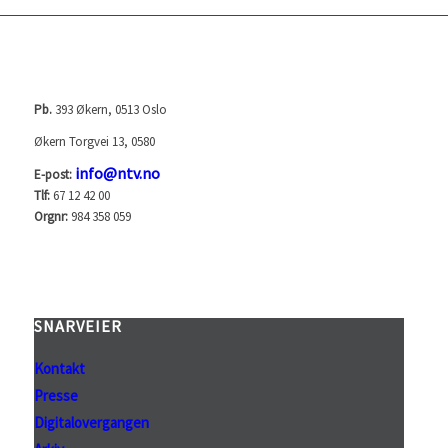
NORGES TELEVISJON AS (NTV)
Pb.
393 Økern, 0513 Oslo
Økern Torgvei 13, 0580
info@ntv.no
E-post:
Tlf:
67 12 42 00
Orgnr:
984 358 059
SNARVEIER
Kontakt
Presse
Digitalovergangen