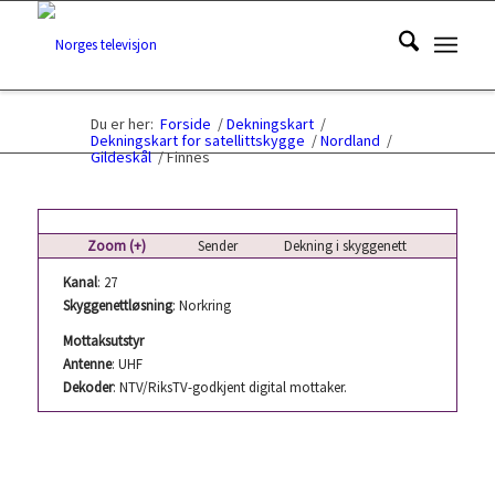
Du er her:
Forside
/
Dekningskart
/
Dekningskart for satellittskygge
/
Nordland
/
Gildeskål
/
Finnes
Zoom (+)
Sender
Dekning i skyggenett
Kanal
: 27
Skyggenettløsning
: Norkring
Mottaksutstyr
Antenne
: UHF
Dekoder
: NTV/RiksTV-godkjent digital mottaker.