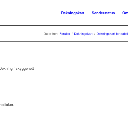
Dekningskart
Senderstatus
Om
Du er her:
Forside
/
Dekningskart
/
Dekningskart for satell
ekning i skyggenett
mottaker.