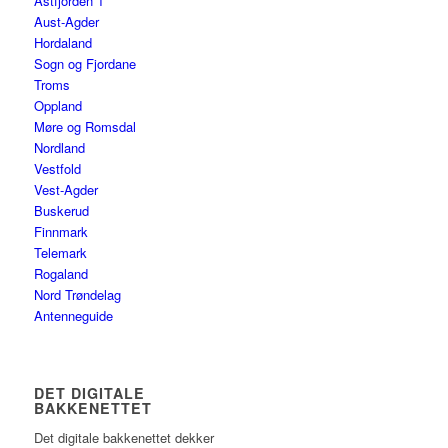
Åstfjorden 1
Aust-Agder
Hordaland
Sogn og Fjordane
Troms
Oppland
Møre og Romsdal
Nordland
Vestfold
Vest-Agder
Buskerud
Finnmark
Telemark
Rogaland
Nord Trøndelag
Antenneguide
DET DIGITALE
BAKKENETTET
Det digitale bakkenettet dekker