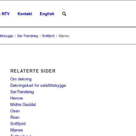
 NTV
Kontakt
English
ittskygge
/
Sør-Trøndelag
/
Snillfjord
/
Mjønes
RELATERTE SIDER
Om dekning
Dekningskart for satellittskygge
Sør-Trøndelag
Hemne
Midtre Gauldal
Osen
Roan
Snillfjord
Mjønes