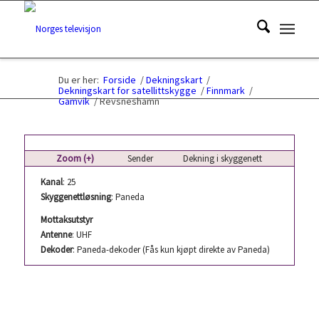
Du er her:
Forside
/
Dekningskart
/
Dekningskart for satellittskygge
/
Finnmark
/
Gamvik
/
Revsneshamn
Zoom (+)
Sender
Dekning i skyggenett
Kanal
: 25
Skyggenettløsning
: Paneda
Mottaksutstyr
Antenne
: UHF
Dekoder
: Paneda-dekoder (Fås kun kjøpt direkte av Paneda)