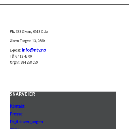
NORGES TELEVISJON AS (NTV)
Pb.
393 Økern, 0513 Oslo
Økern Torgvei 13, 0580
info@ntv.no
E-post:
Tlf:
67 12 42 00
Orgnr:
984 358 059
SNARVEIER
Kontakt
Presse
Digitalovergangen