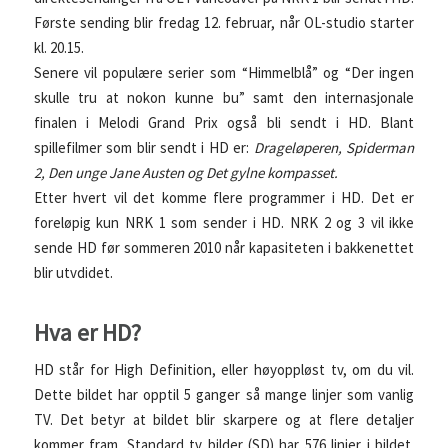
Første sending blir fredag 12. februar, når OL-studio starter
kl. 20.15.
Senere vil populære serier som “Himmelblå” og “Der ingen
skulle tru at nokon kunne bu” samt den internasjonale
finalen i Melodi Grand Prix også bli sendt i HD. Blant
spillefilmer som blir sendt i HD er:
Drageløperen, Spiderman
2, Den unge Jane Austen og Det gylne kompasset.
Etter hvert vil det komme flere programmer i HD. Det er
foreløpig kun NRK 1 som sender i HD. NRK 2 og 3 vil ikke
sende HD før sommeren 2010 når kapasiteten i bakkenettet
blir utvdidet.
Hva er HD?
HD står for High Definition, eller høyoppløst tv, om du vil.
Dette bildet har opptil 5 ganger så mange linjer som vanlig
TV. Det betyr at bildet blir skarpere og at flere detaljer
kommer fram. Standard tv bilder (SD) har 576 linjer i bildet.