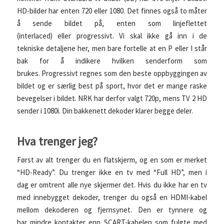
HD-bilder har enten 720 eller 1080. Det finnes også to måter
å sende bildet på, enten som linjeflettet
(interlaced) eller progressivt. Vi skal ikke gå inn i de
tekniske detaljene her, men bare fortelle at en P eller I står
bak for å indikere hvilken senderform som
brukes. Progressivt regnes som den beste oppbyggingen av
bildet og er særlig best på sport, hvor det er mange raske
bevegelser i bildet. NRK har derfor valgt 720p, mens TV 2 HD
sender i 1080i. Din bakkenett dekoder klarer begge deler.
Hva trenger jeg?
Først av alt trenger du en flatskjerm, og en som er merket
“HD-Ready”. Du trenger ikke en tv med “Full HD”, men i
dag er omtrent alle nye skjermer det. Hvis du ikke har en tv
med innebygget dekoder, trenger du også en HDMI-kabel
mellom dekoderen og fjernsynet. Den er tynnere og
har mindre kontakter enn SCART-kabelen som fulgte med