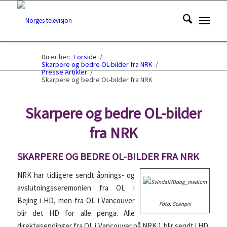
Du er her:
Forside
/
Skarpere og bedre OL-bilder fra NRK
/
Presse Artikler
/
Skarpere og bedre OL-bilder fra NRK
Skarpere og bedre OL-bilder
fra NRK
SKARPERE OG BEDRE OL-BILDER FRA NRK
NRK har tidligere sendt åpnings- og
avslutningsseremonien fra OL i
Bejing i HD, men fra OL i Vancouver
Foto: Scanpix
blir det HD for alle penga. Alle
direktesendinger fra OL i Vancouver på NRK 1 blir sendt i HD.