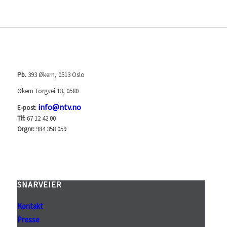
NORGES TELEVISJON AS (NTV)
Pb.
393 Økern, 0513 Oslo
Økern Torgvei 13, 0580
info@ntv.no
E-post:
Tlf:
67 12 42 00
Orgnr:
984 358 059
SNARVEIER
Kontakt
Presse