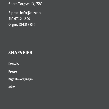
Økern Torgvei 13, 0580
info@ntv.no
E-post:
Tlf:
67 12 42 00
Orgnr:
984 358 059
SNARVEIER
Kontakt
Presse
Digitalovergangen
Arkiv