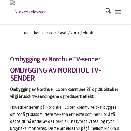
Du er her:
Forside
/
asd
/
2010
/
oktober
Ombygging av Nordhue TV-sender
OMBYGGING AV NORDHUE TV-
SENDER
Ombygging av Nordhue i Løten kommune 27. og 28. oktober
vil gi brudd i tv-sendingene og redusert effekt.
Hovedsenderen på Nordhue i Løten kommune skal bygges
om for å gi plass til flere tv-kanaler neste sommer. For å få
dette til må endel av det teknisk utstyret flyttes, og nytt
utsyr skal monteres. Dette arbeidet vil pågå mellom klokka 8