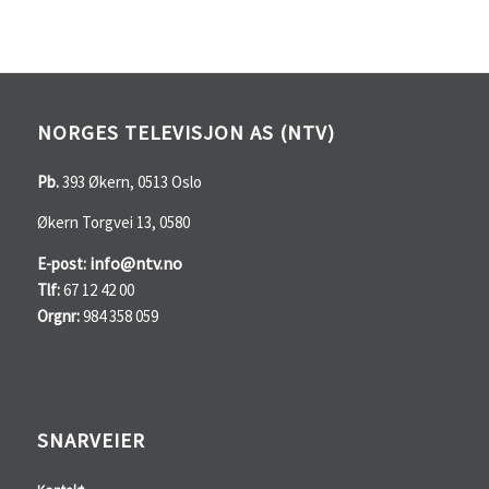
NORGES TELEVISJON AS (NTV)
Pb.
393 Økern, 0513 Oslo
Økern Torgvei 13, 0580
info@ntv.no
E-post:
Tlf:
67 12 42 00
Orgnr:
984 358 059
SNARVEIER