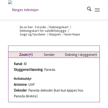
Du er her:
Forside
/
Dekningskart
/
Dekningskart for satellittskygge
/
Sogn og Fjordane
/
Gloppen
/
Hyen Hope
Zoom (+)
Sender
Dekning i skyggenett
Kanal
: 43
Skyggenettløsning
: Paneda
Mottaksutstyr
Antenne
: UHF
Dekoder
: Paneda-dekoder (kan kun kjøpes hos
Paneda direkte)