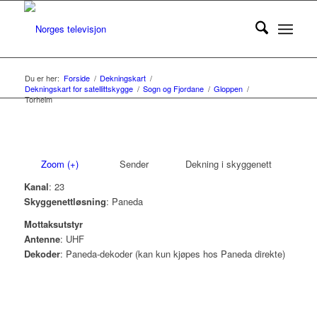
Du er her:
Forside
/
Dekningskart
/
Dekningskart for satellittskygge
/
Sogn og Fjordane
/
Gloppen
/
Torheim
Zoom (+)
Sender
Dekning i skyggenett
Kanal
: 23
Skyggenettløsning
: Paneda
Mottaksutstyr
Antenne
: UHF
Dekoder
: Paneda-dekoder (kan kun kjøpes hos Paneda direkte)