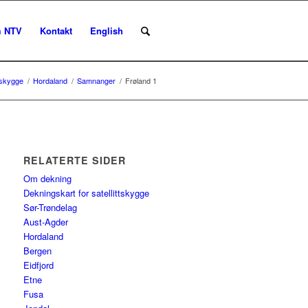
 NTV
Kontakt
English
ttskygge
/
Hordaland
/
Samnanger
/
Frøland 1
RELATERTE SIDER
Om dekning
Dekningskart for satellittskygge
Sør-Trøndelag
Aust-Agder
Hordaland
Bergen
Eidfjord
Etne
Fusa