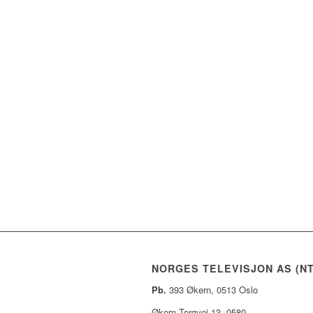
NORGES TELEVISJON AS (NT
Pb.
393 Økern, 0513 Oslo
Økern Torgvei 13, 0580