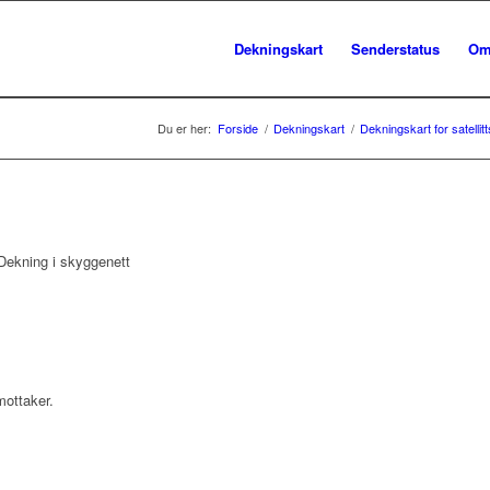
Dekningskart
Senderstatus
Om
Du er her:
Forside
/
Dekningskart
/
Dekningskart for satelli
ekning i skyggenett
mottaker.