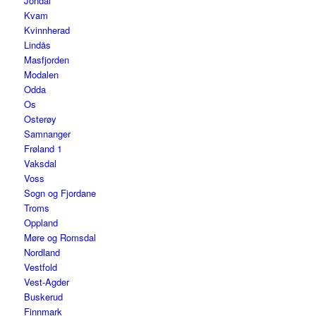
Jondal
Kvam
Kvinnherad
Lindås
Masfjorden
Modalen
Odda
Os
Osterøy
Samnanger
Frøland 1
Vaksdal
Voss
Sogn og Fjordane
Troms
Oppland
Møre og Romsdal
Nordland
Vestfold
Vest-Agder
Buskerud
Finnmark