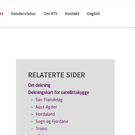
rt
Senderstatus
Om NTV
Kontakt
English
RELATERTE SIDER
Om dekning
Dekningskart for satellittskygge
Sør-Trøndelag
Aust-Agder
Hordaland
Sogn og Fjordane
Troms