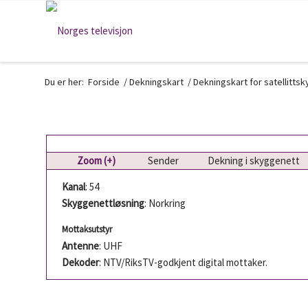
Du er her:
Forside
/
Dekningskart
/
Dekningskart for satellitts
Zoom (+)
Sender
Dekning i skyggenett
Kanal
: 54
Skyggenettløsning
: Norkring
Mottaksutstyr
Antenne
: UHF
Dekoder
: NTV/RiksTV-godkjent digital mottaker.