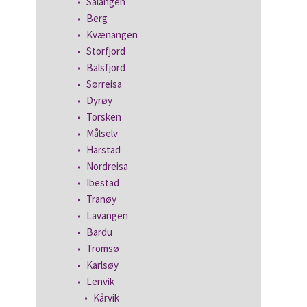
Salangen
Berg
Kvænangen
Storfjord
Balsfjord
Sørreisa
Dyrøy
Torsken
Målselv
Harstad
Nordreisa
Ibestad
Tranøy
Lavangen
Bardu
Tromsø
Karlsøy
Lenvik
Kårvik