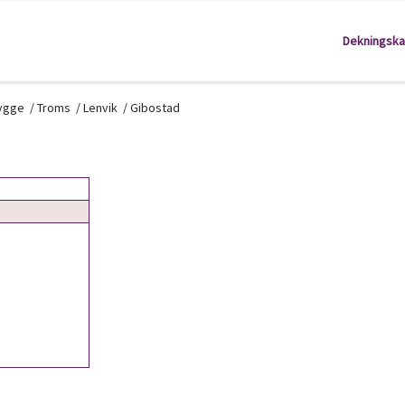
Dekningska
kygge
/
Troms
/
Lenvik
/
Gibostad