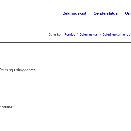
Dekningskart
Senderstatus
Om
Du er her:
Forside
/
Dekningskart
/
Dekningskart for sat
ekning i skyggenett
mottaker.