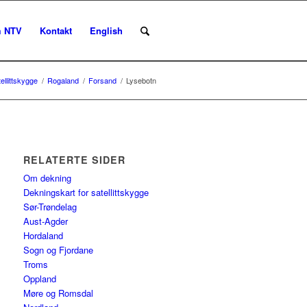
 NTV
Kontakt
English
ellittskygge
/
Rogaland
/
Forsand
/
Lysebotn
RELATERTE SIDER
Om dekning
Dekningskart for satellittskygge
Sør-Trøndelag
Aust-Agder
Hordaland
Sogn og Fjordane
Troms
Oppland
Møre og Romsdal