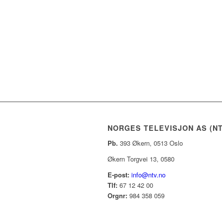
NORGES TELEVISJON AS (NT
Pb.
393 Økern, 0513 Oslo
Økern Torgvei 13, 0580
E-post:
info@ntv.no
Tlf:
67 12 42 00
Orgnr:
984 358 059