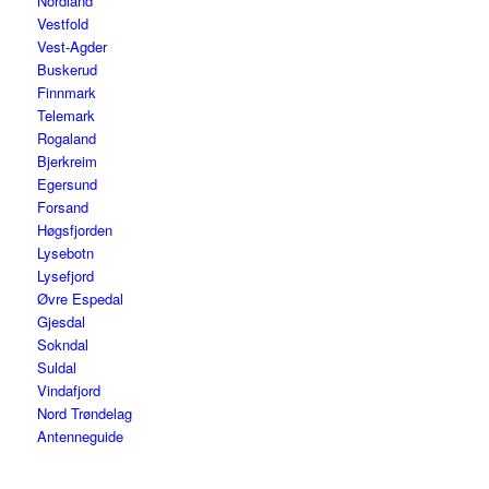
Nordland
Vestfold
Vest-Agder
Buskerud
Finnmark
Telemark
Rogaland
Bjerkreim
Egersund
Forsand
Høgsfjorden
Lysebotn
Lysefjord
Øvre Espedal
Gjesdal
Sokndal
Suldal
Vindafjord
Nord Trøndelag
Antenneguide