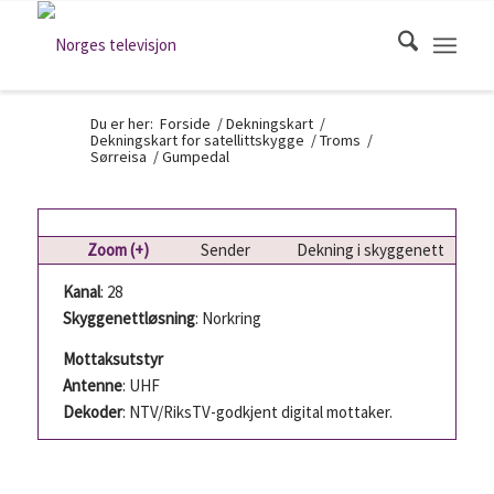
Du er her:
Forside
/
Dekningskart
/
Dekningskart for satellittskygge
/
Troms
/
Sørreisa
/
Gumpedal
Zoom (+)
Sender
Dekning i skyggenett
Kanal
: 28
Skyggenettløsning
: Norkring
Mottaksutstyr
Antenne
: UHF
Dekoder
: NTV/RiksTV-godkjent digital mottaker.