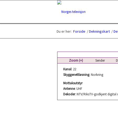
Du er her:
Forside
/
Dekningskart
/
De
Zoom (+)
Sender
De
Kanal
: 22
Skyggenettløsning
: Norkring
Mottaksutstyr
Antenne
: UHF
Dekoder
: NTV/RiksTV-godkjent digital