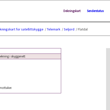
Dekningskart
Senderstatus
kningskart for satellittskygge
/
Telemark
/
Seljord
/
Flatdal
kning i skyggenett
 mottaker.