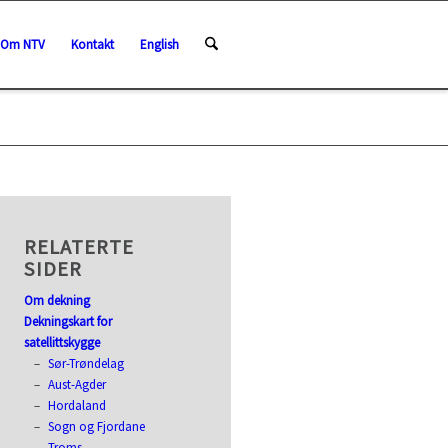
Om NTV
Kontakt
English
RELATERTE
SIDER
Om dekning
Dekningskart for
satellittskygge
Sør-Trøndelag
Aust-Agder
Hordaland
Sogn og Fjordane
Troms