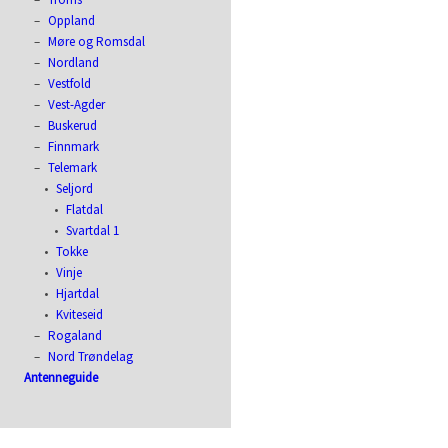
Oppland
Møre og Romsdal
Nordland
Vestfold
Vest-Agder
Buskerud
Finnmark
Telemark
Seljord
Flatdal
Svartdal 1
Tokke
Vinje
Hjartdal
Kviteseid
Rogaland
Nord Trøndelag
Antenneguide